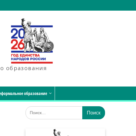
го образования
еформальное образование
Искать: