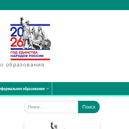
го образования
еформальное образование
Искать: