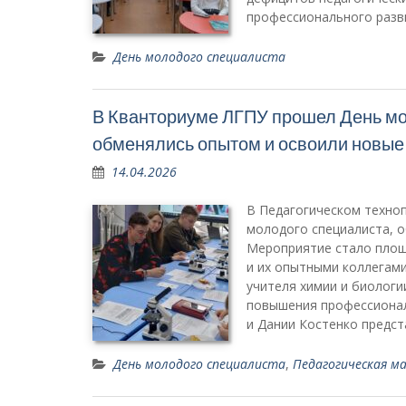
профессионального разви
День молодого специалиста
В Кванториуме ЛГПУ прошел День мол
обменялись опытом и освоили новые
14.04.2026
В Педагогическом техноп
молодого специалиста, о
Мероприятие стало площ
и их опытными коллегам
учителя химии и биолог
повышения профессионал
и Дании Костенко предс
День молодого специалиста
,
Педагогическая м