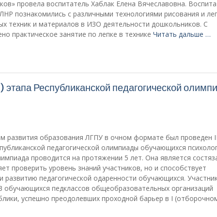
ков» провела воспитатель Хаблак Елена Вячеславовна. Воспит
НР познакомились с различными технологиями рисования и леп
ых техник и материалов в ИЗО деятельности дошкольников. С
но практическое занятие по лепке в технике
Читать дальше …
о) этапа Республиканской педагогической олимп
ом развития образования ЛГПУ в очном формате был проведен I
спубликанской педагогической олимпиады обучающихся психоло
лимпиада проводится на протяжении 5 лет. Она является состяз
ет проверить уровень знаний участников, но и способствует
 развитию педагогической одаренности обучающихся. Участник
83 обучающихся педклассов общеобразовательных организаций
блики, успешно преодолевших проходной барьер в I (отборочно