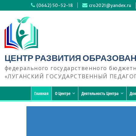
Перейти
(0642) 50-52-18
cro2021@yandex.ru
к
содержимому
ЦЕНТР РАЗВИТИЯ ОБРАЗОВА
федерального государственного бюджет
«ЛУГАНСКИЙ ГОСУДАРСТВЕННЫЙ ПЕДАГО
Главная
О Центре
Деятельность Центра
До