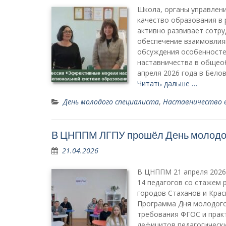
Школа, органы управлени
качество образования в 
активно развивает сотру
обеспечение взаимовлиян
обсуждения особенносте
наставничества в общео
апреля 2026 года в Бело
Читать дальше …
День молодого специалиста
,
Наставничество 
В ЦНППМ ЛГПУ прошёл День молодо
21.04.2026
В ЦНППМ 21 апреля 2026 
14 педагогов со стажем 
городов Стаханов и Крас
Программа Дня молодого 
требования ФГОС и прак
дефицитов педагогическ