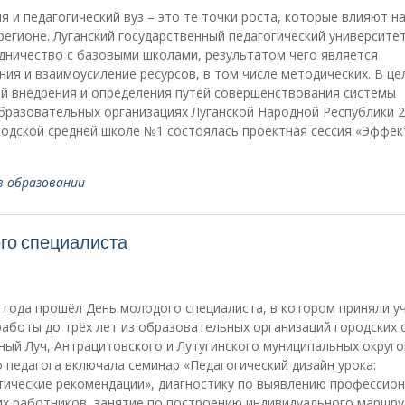
я и педагогический вуз – это те точки роста, которые влияют н
регионе. Луганский государственный педагогический университе
дничество с базовыми школами, результатом чего является
ия и взаимоусиление ресурсов, в том числе методических. В це
й внедрения и определения путей совершенствования системы
бразовательных организациях Луганской Народной Республики 
водской средней школе №1 состоялась проектная сессия «Эффе
в образовании
го специалиста
года прошёл День молодого специалиста, в котором приняли у
работы до трёх лет из образовательных организаций городских 
ный Луч, Антрацитовского и Лутугинского муниципальных округо
педагога включала семинар «Педагогический дизайн урока:
тические рекомендации», диагностику по выявлению профессио
их работников, занятие по построению индивидуального маршру