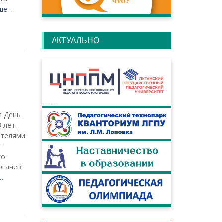
ше …
АКТУАЛЬНО
л День
 лет.
ителями
т
го
ргачев
…