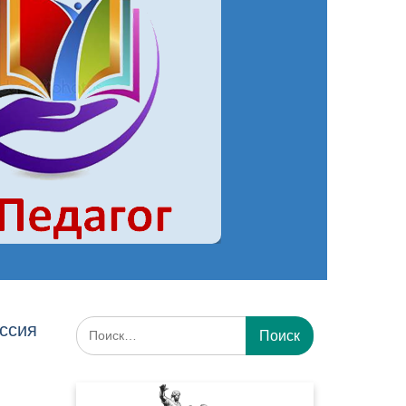
Искать:
ессия