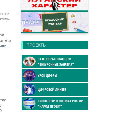
итоги
колу».
кой
ситета
ПРОЕКТЫ
ьше …
РАЗГОВОРЫ О ВАЖНОМ
*ВНЕУРОЧНЫЕ ЗАНЯТИЯ*
УРОК ЦИФРЫ
ЦИФРОВОЙ ЛИКБЕЗ
ятие
КИНОУРОКИ В ШКОЛАХ РОССИИ
р-
*НАРОД ПРОЕКТ*
О