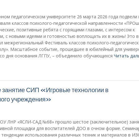
нном педагогическом университете 26 марта 2026 года подвели 
валя классов психолого-педагогической направленности «ПРОш
ческие, позитивные ребята с горящими глазами, с интересом к
и, с новыми идеями и готовностью воплощать их в жизнь! Это в
ил межрегиональный Фестиваль классов психолого-педагогичес
лу». Масштабное событие, прошедшее в юбилейный для универ
я со дня основания ЛГПУ, – объединило обучающихся
Читать дал
е занятие СИП «Игровые технологии в
ного учреждения»
БДОУ ЛНР «ЯСЛИ-САД №68» прошло шестое (заключительное) зан
ивной площадки для воспитателей ДОО в очном форме. Семина
 тенденции использования различных техник и материалов в ИЗ