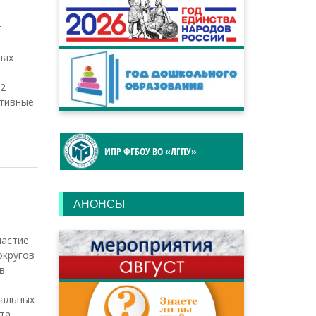
а
т
лях
22
ктивные
ИПР ФГБОУ ВО «ЛГПУ»
АНОНСЫ
частие
округов
в.
нальных
та