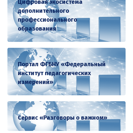
Цифровая экосистема
дополнительного
профессионального
образования
Портал ФГБНУ «Федеральный
институт педагогических
измерений»
Сервис «Разговоры о важном»