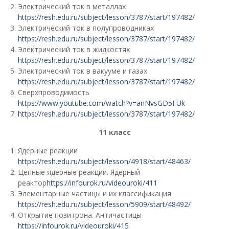
Электрический ток в металлах
https://resh.edu.ru/subject/lesson/3787/start/197482/
Электрический ток в полупроводниках
https://resh.edu.ru/subject/lesson/3787/start/197482/
Электрический ток в жидкостях
https://resh.edu.ru/subject/lesson/3787/start/197482/
Электрический ток в вакууме и газах
https://resh.edu.ru/subject/lesson/3787/start/197482/
Сверхпроводимость
https://www.youtube.com/watch?v=anNvsGD5FUk
https://resh.edu.ru/subject/lesson/3787/start/197482/
11 класс
Ядерные реакции
https://resh.edu.ru/subject/lesson/4918/start/48463/
Цепные ядерные реакции. Ядерный
реактор
https://infourok.ru/videouroki/411
Элементарные частицы и их классификация
https://resh.edu.ru/subject/lesson/5909/start/48492/
Открытие позитрона. Античастицы
https://infourok.ru/videouroki/415