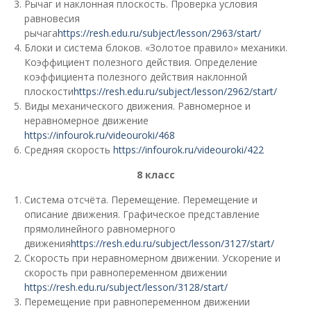
Рычаг и наклонная плоскость. Проверка условия
равновесия
рычага
https://resh.edu.ru/subject/lesson/2963/start/
Блоки и система блоков. «Золотое правило» механики.
Коэффициент полезного действия. Определение
коэффициента полезного действия наклонной
плоскости
https://resh.edu.ru/subject/lesson/2962/start/
Виды механического движения. Равномерное и
неравномерное движение
https://infourok.ru/videouroki/468
Средняя скорость
https://infourok.ru/videouroki/422
8 класс
Система отсчёта. Перемещение. Перемещение и
описание движения. Графическое представление
прямолинейного равномерного
движения
https://resh.edu.ru/subject/lesson/3127/start/
Скорость при неравномерном движении. Ускорение и
скорость при равнопеременном движении
https://resh.edu.ru/subject/lesson/3128/start/
Перемещение при равнопеременном движении