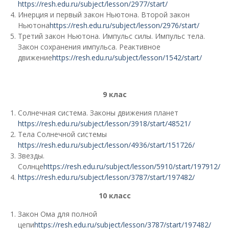
https://resh.edu.ru/subject/lesson/2977/start/
Инерция и первый закон Ньютона. Второй закон
Ньютона
https://resh.edu.ru/subject/lesson/2976/start/
Третий закон Ньютона. Импульс силы. Импульс тела.
Закон сохранения импульса. Реактивное
движение
https://resh.edu.ru/subject/lesson/1542/start/
9 клас
Солнечная система. Законы движения планет
https://resh.edu.ru/subject/lesson/3918/start/48521/
Тела Солнечной системы
https://resh.edu.ru/subject/lesson/4936/start/151726/
Звезды.
Солнце
https://resh.edu.ru/subject/lesson/5910/start/197912/
https://resh.edu.ru/subject/lesson/3787/start/197482/
10 класс
Закон Ома для полной
цепи
https://resh.edu.ru/subject/lesson/3787/start/197482/