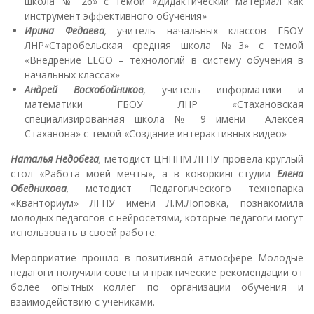
школа № 26» с темой «Дидактический материал как
инструмент эффективного обучения»
Ирина Федаева
,
учитель начальных классов ГБОУ
ЛНР«Старобельская средняя школа №3» с темой
«Внедрение LEGO – технологий в систему обучения в
начальных классах»
Андрей Воскобойников
,
учитель информатики и
математики ГБОУ ЛНР «Стахановская
специализированная школа № 9 имени Алексея
Стаханова» с темой «Создание интерактивных видео»
Наталья Недобега
,
методист ЦНППМ ЛГПУ провела круглый
стол «Работа моей мечты», а в коворкинг-студии
Елена
Обедникова
,
методист Педагогического технопарка
«Кванториум» ЛГПУ имени Л.М.Лоповка, познакомила
молодых педагогов с нейросетями, которые педагоги могут
использовать в своей работе.
Мероприятие прошло в позитивной атмосфере Молодые
педагоги получили советы и практические рекомендации от
более опытных коллег по организации обучения и
взаимодействию с учениками.