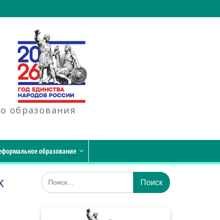
го образования
еформальное образование
Искать:
х