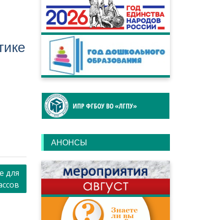
тике
ИПР ФГБОУ ВО «ЛГПУ»
АНОНСЫ
е для
ассов