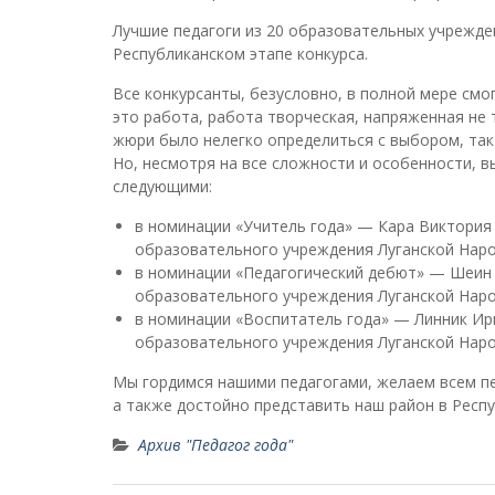
Лучшие педагоги из 20 образовательных учрежден
Республиканском этапе конкурса.
Все конкурсанты, безусловно, в полной мере см
это работа, работа творческая, напряженная не т
жюри было нелегко определиться с выбором, так
Но, несмотря на все сложности и особенности, в
следующими:
в номинации «Учитель года» — Кара Виктория
образовательного учреждения Луганской Наро
в номинации «Педагогический дебют» — Шеин 
образовательного учреждения Луганской Наро
в номинации «Воспитатель года» — Линник Ир
образовательного учреждения Луганской Наро
Мы гордимся нашими педагогами, желаем всем пе
а также достойно представить наш район в Респу
Архив "Педагог года"