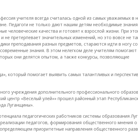
фессия учителя всегда считалась одной из самых уважаемых в 
ане. Педагоги не только дают нашим детям необходимые знания
ые человеческие качества и готовят к взрослой жизни. При эт
и не претерпевает значительных изменений, но это вовсе не та
дики преподавания разных предметов, стараются идти в ногу со
и современные знания. В этом нелегком деле учителям помогают
оторых они делятся опытом, а также конкурсы, позволяющие
а», который помогает выявить самых талантливых и перспекти
венного учреждения дополнительного профессионального образо
ий центр «Веселый улей»» прошел районный этап Республиканс
ода Луганщины».
потенциала педагогических работников системы образования Лу
ореализации педагогов, формирования общественного мнения о
, определяющем приоритетные направления общественного разв