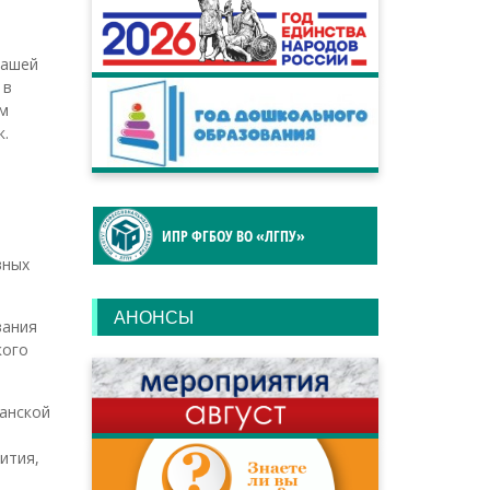
нашей
 в
ом
к.
ИПР ФГБОУ ВО «ЛГПУ»
вных
АНОНСЫ
вания
кого
ганской
ития,