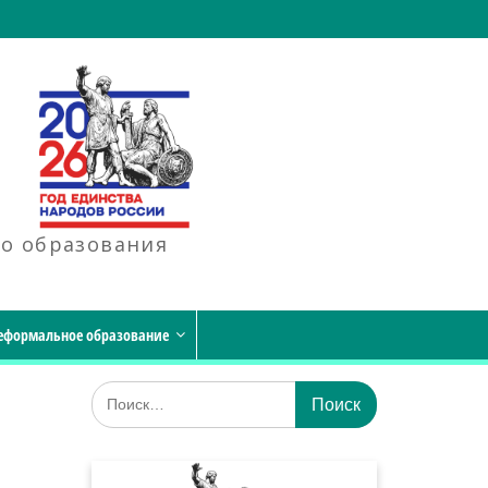
го образования
еформальное образование
Искать: