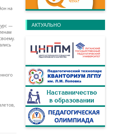
йон на
АКТУАЛЬНО
курс —
Членам
своему.
ались
енного
злетов,