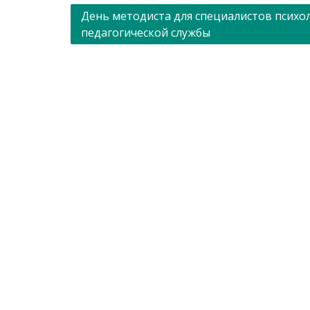
Навигация
День методиста для специалистов психо
педагогической службы
по
записям