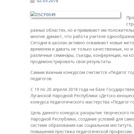
02.05.2018
Про
стр
разных областях, но и прививают им положительн
многие думают, что работа учителя однообразна 
Сегодня в школах активно осваивают новые мето
временем и давать не только качественные, но 
различные семинары, съезды, конференции, на к
продемонстрировать свои результаты.
Самым важным конкурсом считается «Педагог год
педагогов.
С 19 по 20 апреля 2018 года на базе Государст
Луганской Народной Республики «Детско-юношеск
конкурса педагогического мастерства «Педагог г
Цель данного конкурса: раскрытие творческого 
Народной Республики, создание условий для сам
системе образования как социальном институте
повышения престижа педагогической профессии.