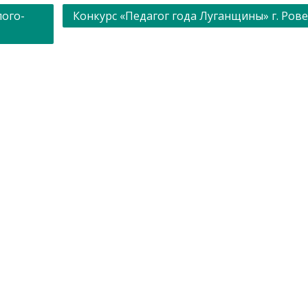
лого-
Конкурс «Педагог года Луганщины» г. Ров