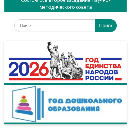
Состоялось второе заседание Научно-
методического совета
Искать: