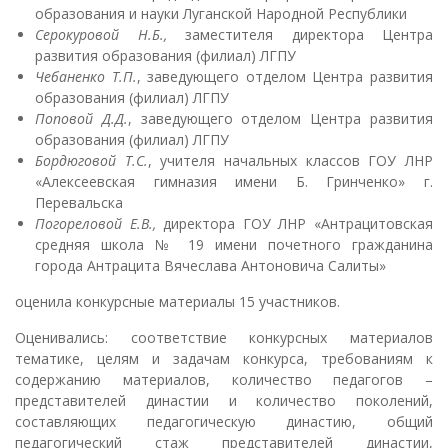
образования и науки Луганской Народной Республики
Серокуровой Н.Б.,
заместителя директора Центра
развития образования (филиал) ЛГПУ
Чебаненко Т.П.
, заведующего отделом Центра развития
образования (филиал) ЛГПУ
Поповой Д.Д.
, заведующего отделом Центра развития
образования (филиал) ЛГПУ
Бордюговой Т.С.
, учителя начальных классов ГОУ ЛНР
«Алексеевская гимназия имени Б. Гринченко» г.
Перевальска
Погореловой Е.В.,
директора ГОУ ЛНР «Антрацитовская
средняя школа № 19 имени почетного гражданина
города Антрацита Вячеслава Антоновича Салиты»
оценила конкурсные материалы 15 участников.
Оценивались: соответствие конкурсных материалов
тематике, целям и задачам конкурса, требованиям к
содержанию материалов, количество педагогов –
представителей династии и количество поколений,
составляющих педагогическую династию, общий
педагогический стаж представителей династии,