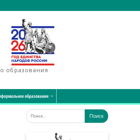
го образования
еформальное образование
Искать: