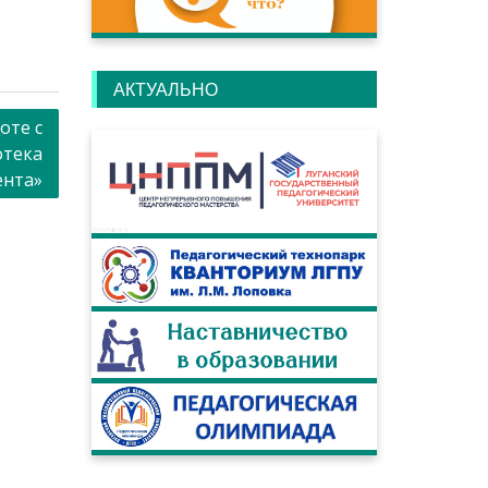
АКТУАЛЬНО
оте с
отека
ента»