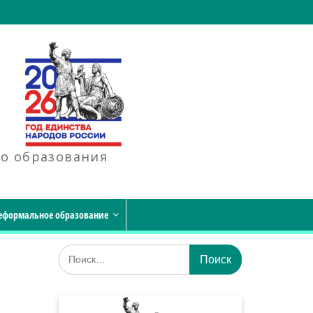
го образования
еформальное образование
Искать: