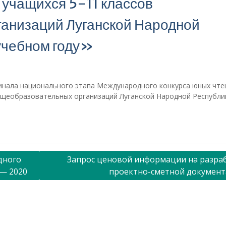
учащихся 5-11 классов
анизаций Луганской Народной
учебном году»
 финала национального этапа Международного конкурса юных чте
общеобразовательных организаций Луганской Народной Республи
дного
Запрос ценовой информации на разра
 — 2020
проектно-сметной докумен