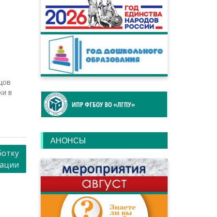
цов
ки в
ИПР ФГБОУ ВО «ЛГПУ»
АНОНСЫ
ботку
тации