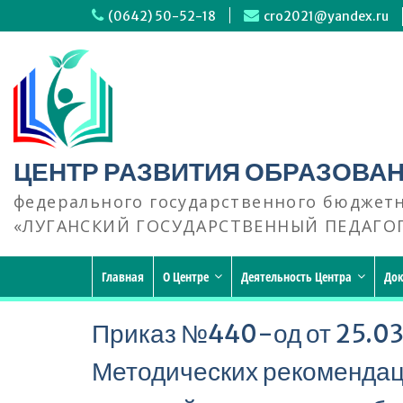
Перейти
(0642) 50-52-18
cro2021@yandex.ru
к
содержимому
ЦЕНТР РАЗВИТИЯ ОБРАЗОВА
федерального государственного бюджет
«ЛУГАНСКИЙ ГОСУДАРСТВЕННЫЙ ПЕДАГО
Главная
О Центре
Деятельность Центра
До
Приказ №440-од от 25.03
Методических рекомендац