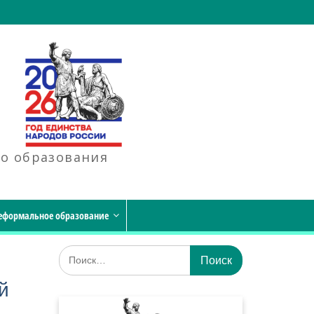
го образования
еформальное образование
Искать:
й