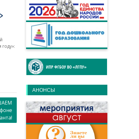
»
ой
 году»:
ИПР ФГБОУ ВО «ЛГПУ»
АНОНСЫ
АШАЕМ
фоне
анта!