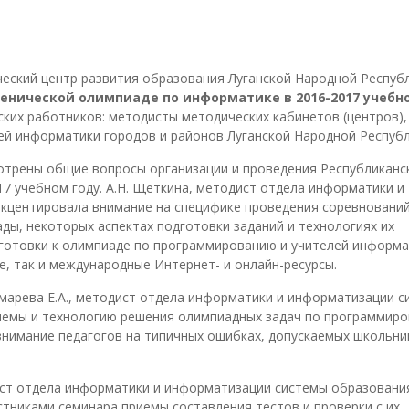
еский центр развития образования Луганской Народной Респуб
ченической олимпиаде по информатике в 2016-2017 учебн
еских работников: методисты методических кабинетов (центров),
й информатики городов и районов Луганской Народной Республ
отрены общие вопросы организации и проведения Республиканс
7 учебном году. А.Н. Щеткина, методист отдела информатики и
центировала внимание на специфике проведения соревнований
ы, некоторых аспектах подготовки заданий и технологиях их
дготовки к олимпиаде по программированию и учителей информа
, так и международные Интернет- и онлайн-ресурсы.
марева Е.А., методист отдела информатики и информатизации 
емы и технологию решения олимпиадных задач по программиро
нимание педагогов на типичных ошибках, допускаемых школьни
ст отдела информатики и информатизации системы образовани
стниками семинара приемы составления тестов и проверки с их