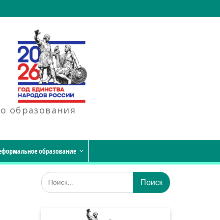
го образования
еформальное образование
Искать: