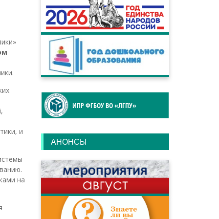
лики»
ом
ики.
ких
ИПР ФГБОУ ВО «ЛГПУ»
,
тики, и
АНОНСЫ
системы
ванию.
ками на
я