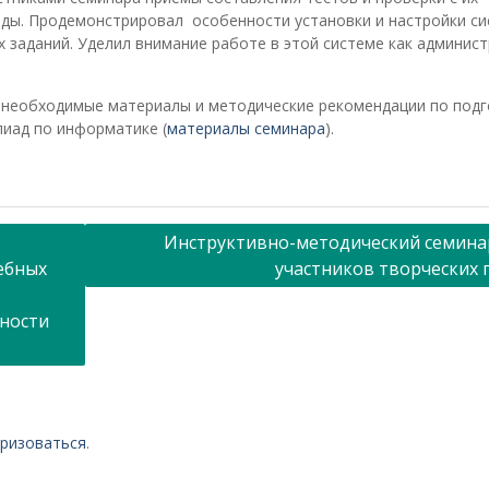
ды. Продемонстрировал особенности установки и настройки с
 заданий. Уделил внимание работе в этой системе как админис
и необходимые материалы и методические рекомендации по под
мпиад по информатике (
материалы семинара
).
Инструктивно-методический семина
ебных
участников творческих 
ьности
ризоваться
.