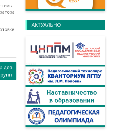
истемы
тратора
АКТУАЛЬНО
готовке
р для
групп