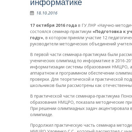
информатике
18.10.2016
17 октября 2016 года
в ГУ ЛНР «Научно-методич
состоялся семинар-практикум
«Подготовка к у
году»
, в котором приняли участие 12 педагогич
руководители методических объединений учителе
В первой части семинара-практикума были рассм
ученических олимпиад по информатике в 2016-201
информатизации системы образования НМЦРО, ак
аппаратном и программном обеспечении олимпиад
проверки. Для теоретической и практической по
школьников были рассмотрены как отечественные
В практической части семинара-практикума Поно
образования НМЦРО, показала методические при
При решении олимпиадных задач акцентировала в
олимпиаде.
Продолжил практическую часть семинара методи
НМЦРО Удовенко С.С., который рассмотрел с уча