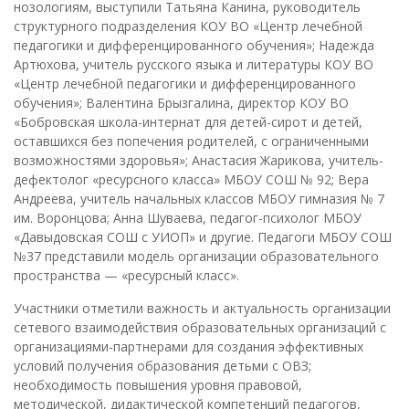
нозологиям, выступили Татьяна Канина, руководитель
структурного подразделения КОУ ВО «Центр лечебной
педагогики и дифференцированного обучения»; Надежда
Артюхова, учитель русского языка и литературы КОУ ВО
«Центр лечебной педагогики и дифференцированного
обучения»; Валентина Брызгалина, директор КОУ ВО
«Бобровская школа-интернат для детей-сирот и детей,
оставшихся без попечения родителей, с ограниченными
возможностями здоровья»; Анастасия Жарикова, учитель-
дефектолог «ресурсного класса» МБОУ СОШ № 92; Вера
Андреева, учитель начальных классов МБОУ гимназия № 7
им. Воронцова; Анна Шуваева, педагог-психолог МБОУ
«Давыдовская СОШ с УИОП» и другие. Педагоги МБОУ СОШ
№37 представили модель организации образовательного
пространства — «ресурсный класс».
Участники отметили важность и актуальность организации
сетевого взаимодействия образовательных организаций с
организациями-партнерами для создания эффективных
условий получения образования детьми с ОВЗ;
необходимость повышения уровня правовой,
методической, дидактической компетенций педагогов,