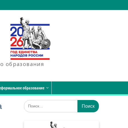
го образования
еформальное образование
Искать:
а