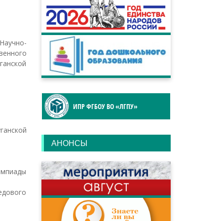
Научно-
венного
ганской
ИПР ФГБОУ ВО «ЛГПУ»
ганской
АНОНСЫ
импиады
едового