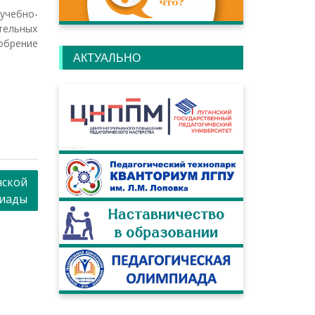
учебно-
тельных
обрение
АКТУАЛЬНО
нской
пиады