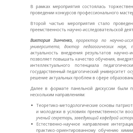
В рамках мероприятия состоялась торжествен
проведении конкурсов профессионального масте
Второй частью мероприятия стало проведен
преемственность научно-исследовательской деят
Виктория Зинченко,
проректор по научно-иссл
университета, доктор педагогических наук, 
актуальность внедрения результатов научно-
позволяет повышать качество обучения, внедрят
интеллектуального потенциала педагогиче
государственный педагогический университет о
решение актуальных проблем в сфере образовани
Далее в формате панельной дискуссии были п
нескольким направлениям:
Теоретико-методологические основы патриот
и молодежи в условиях преемственности во
ученый секретарь, заведующий кафедрой истори
Естественно-научное направление интеграц
практико-ориентированному обучению хими