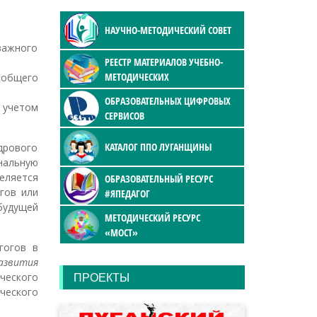
НАУЧНО-МЕТОДИЧЕСКИЙ СОВЕТ
важного
РЕЕСТР МАТЕРИАЛОВ УЧЕБНО-
МЕТОДИЧЕСКИХ
 общего
ОБРАЗОВАТЕЛЬНЫХ ЦИФРОВЫХ
 учетом
СЕРВИСОВ
КАТАЛОГ ППО ЛУГАНЩИНЫ
дрового
нальную
еляется
ОБРАЗОВАТЕЛЬНЫЙ РЕСУРС
гов или
#ЯПЕДАГОГ
будущей
МЕТОДИЧЕСКИЙ РЕСУРС
«МОСТ»
гогов в
азвития
ческого
ПРОЕКТЫ
ческого