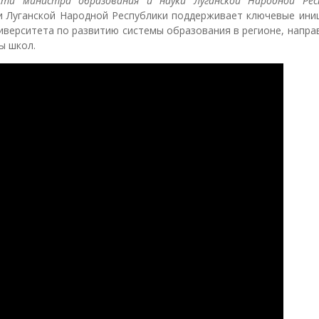
ти министра образования и науки Луганской Народной Респ
и Луганской Народной Республики поддерживает ключевые ини
ниверситета по развитию системы образования в регионе, напр
ы школ.