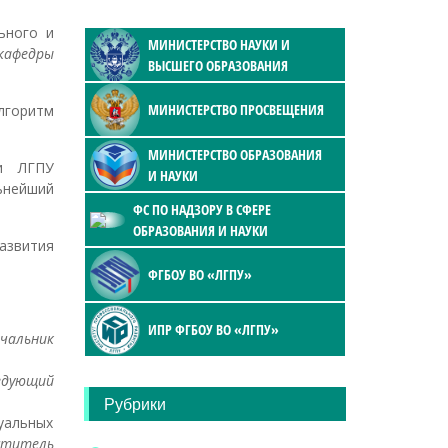
ьного и
МИНИСТЕРСТВО НАУКИ И
 кафедры
ВЫСШЕГО ОБРАЗОВАНИЯ
МИНИСТЕРСТВО ПРОСВЕЩЕНИЯ
лгоритм
МИНИСТЕРСТВО ОБРАЗОВАНИЯ
ми ЛГПУ
И НАУКИ
ьнейший
ФС ПО НАДЗОРУ В СФЕРЕ
ОБРАЗОВАНИЯ И НАУКИ
азвития
ФГБОУ ВО «ЛГПУ»
ИПР ФГБОУ ВО «ЛГПУ»
ачальник
ведующий
Рубрики
уальных
ститель