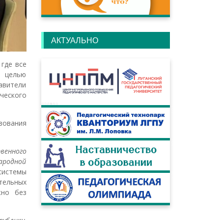
АКТУАЛЬНО
 где все
С целью
авители
ческого
зования
твенного
ародной
системы
тельных
жно без