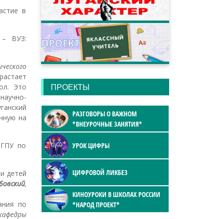
астие в
 – ВУЗ:
ческого
растает
ол. Это
ПРОЕКТЫ
 научно-
ганский
РАЗГОВОРЫ О ВАЖНОМ
нную на
*ВНЕУРОЧНЫЕ ЗАНЯТИЯ*
ЛГПУ по
УРОК ЦИФРЫ
ЦИФРОВОЙ ЛИКБЕЗ
и детей
бовский
,
КИНОУРОКИ В ШКОЛАХ РОССИИ
ания по
*НАРОД ПРОЕКТ*
 кафедры