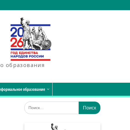
го образования
еформальное образование
Искать: