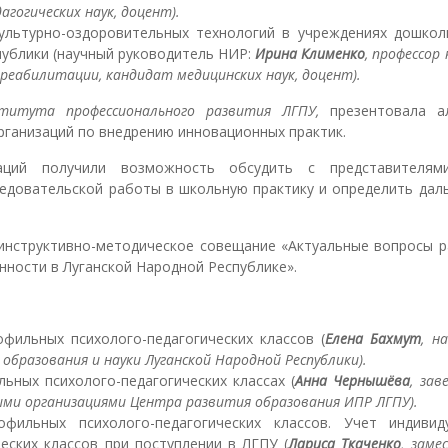
гогических наук, доцент).
ультурно-оздоровительных технологий в учреждениях дошкол
ублики (научный руководитель НИР:
Ирина Клименко
, профессор
реабилитации, кандидат медицинских наук, доцент).
титута профессионального развития ЛГПУ,
презентовала а
ганизаций по внедрению инновационных практик.
заций получили возможность обсудить с представителя
ледовательской работы в школьную практику и определить дал
инструктивно-методическое совещание «Актуальные вопросы р
нности в Луганской Народной Республике».
фильных психолого-педагогических классов (
Елена Бахмут
, н
бразования и науки Луганской Народной Республики).
ьных психолого-педагогических классах (
Анна Чернышёва
, за
ми организациями Центра развития образования ИПР ЛГПУ).
фильных психолого-педагогических классов. Учет индивид
еских классов при поступлении в ЛГПУ (
Лариса Ткаченко
, заме