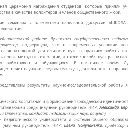
ная церемония награждения студентов, которые приняли уч
рства в качестве волонтеров и членов общественного жюри.
ие семинара с элементами панельной дискуссии «ШКОЛА
ельности».
едовательской работе Луганского государственного педагоги
профессор,
подчеркнула, что в современных условиях воз
исследовательской деятельности вуза в практику работы шк
ь новые методы и технологии, а также способствует развитию
ских работников и обучающихся. В настоящее время Лу
существляет научно-исследовательскую деятельность, направле
я.
редставлены результаты научно-исследовательской работы 
ического воспитания и формирования гражданской идентичност
спитывающей среды (научный руководитель НИР:
Александр Вер
и Отечества, кандидат педагогических наук, доцент).
ии педагогического университета и системы общего образов
и (научный руководитель НИР:
Елена
Полупаненко
, профессор