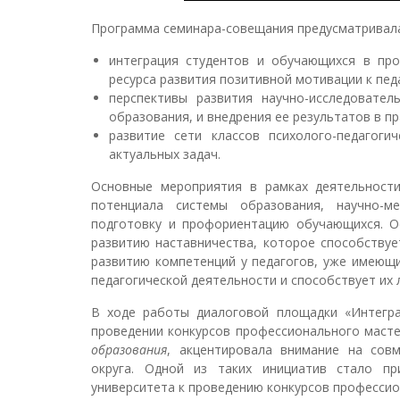
Программа семинара-совещания предусматривала
интеграция студентов и обучающихся в пр
ресурса развития позитивной мотивации к пед
перспективы развития научно-исследовате
образования, и внедрения ее результатов в п
развитие сети классов психолого-педагоги
актуальных задач.
Основные мероприятия в рамках деятельности
потенциала системы образования, научно-м
подготовку и профориентацию обучающихся. О
развитию наставничества, которое способству
развитию компетенций у педагогов, уже имеющи
педагогической деятельности и способствует их
В ходе работы диалоговой площадки «Интегра
проведении конкурсов профессионального маст
образования
, акцентировала внимание на совм
округа. Одной из таких инициатив стало при
университета к проведению конкурсов профессио