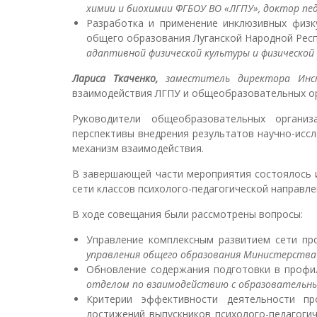
химии и биохимии ФГБОУ ВО «ЛГПУ», доктор педа
Разработка и применение инклюзивных физк
общего образования Луганской Народной Респ
адаптивной физической культуры и физической 
Лариса Ткаченко,
заместитель директора Инс
взаимодействия ЛГПУ и общеобразовательных ор
Руководители общеобразовательных органи
перспективы внедрения результатов научно-исс
механизм взаимодействия.
В завершающей части мероприятия состоялось 
сети классов психолого-педагогической направле
В ходе совещания были рассмотрены вопросы:
Управление комплексным развитием сети про
управления общего образования Министерства о
Обновление содержания подготовки в профил
отделом по взаимодействию с образовательны
Критерии эффективности деятельности про
достижений выпускников психолого-педагогич