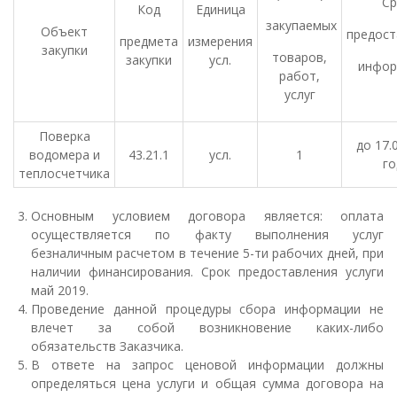
Ср
Код
Единица
закупаемых
Объект
предост
предмета
измерения
закупки
товаров,
закупки
усл.
инфор
работ,
услуг
Поверка
до 17.
водомера и
43.21.1
усл.
1
го
теплосчетчика
Основным условием договора является: оплата
осуществляется по факту выполнения услуг
безналичным расчетом в течение 5-ти рабочих дней, при
наличии финансирования. Срок предоставления услуги
май 2019.
Проведение данной процедуры сбора информации не
влечет за собой возникновение каких-либо
обязательств Заказчика.
В ответе на запрос ценовой информации должны
определяться цена услуги и общая сумма договора на