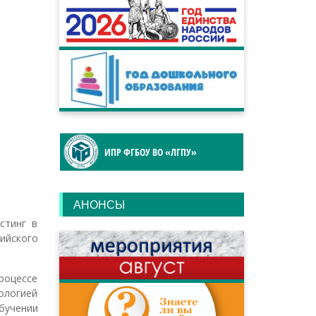
ИПР ФГБОУ ВО «ЛГПУ»
АНОНСЫ
стинг в
ийского
роцессе
ологией
бучении