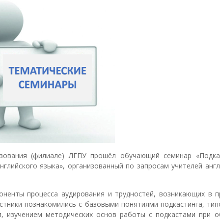
зования (филиале) ЛГПУ прошёл обучающий семинар «Подка
нглийского языка», организованный по запросам учителей англ
ненты процесса аудирования и трудностей, возникающих в п
астники познакомились с базовыми понятиями подкастинга, тип
и, изучением методических основ работы с подкастами при о