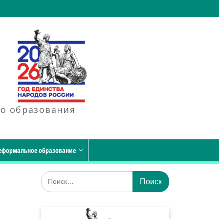
го образования
еформальное образование
Искать: