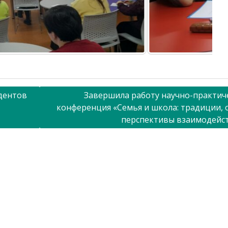
дентов
Завершила работу научно-практич
конференция «Семья и школа: традиции, 
перспективы взаимодейс