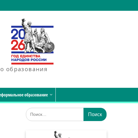
го образования
еформальное образование
Искать: