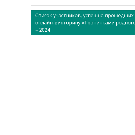
Навигация
Список участников, успешно прошедших
онлайн-викторину «Тропинками родного
по
– 2024
записям