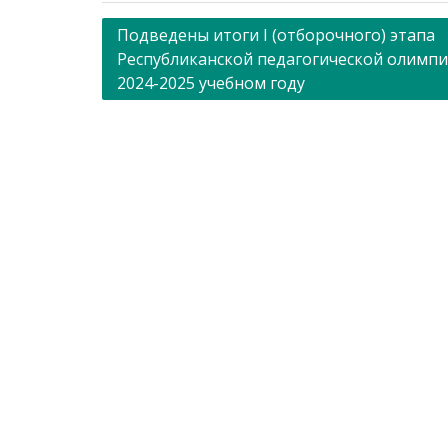
Навигация
Подведены итоги I (отборочного) этапа
Республиканской педагогической олимп
по
2024-2025 учебном году
записям