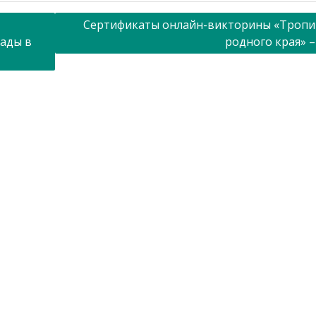
Сертификаты онлайн-викторины «Троп
иады в
родного края» –