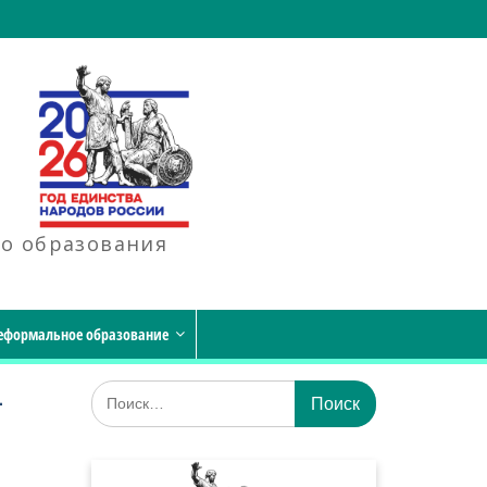
го образования
еформальное образование
Искать:
-