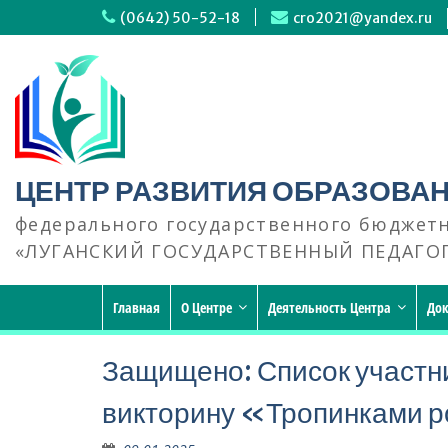
Перейти
(0642) 50-52-18
cro2021@yandex.ru
к
содержимому
ЦЕНТР РАЗВИТИЯ ОБРАЗОВА
федерального государственного бюджет
«ЛУГАНСКИЙ ГОСУДАРСТВЕННЫЙ ПЕДАГО
Главная
О Центре
Деятельность Центра
До
Защищено: Список участн
викторину «Тропинками р