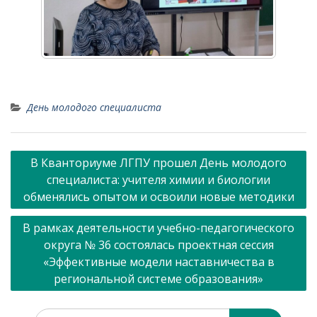
День молодого специалиста
Навигация
В Кванториуме ЛГПУ прошел День молодого
по
специалиста: учителя химии и биологии
записям
обменялись опытом и освоили новые методики
В рамках деятельности учебно-педагогического
округа № 36 состоялась проектная сессия
«Эффективные модели наставничества в
региональной системе образования»
Искать: