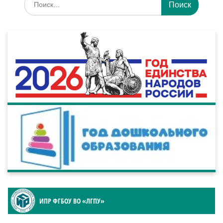
ИПР ФГБОУ ВО «ЛГПУ»