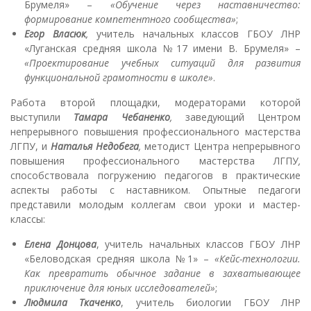
Брумеля» –
«Обучение через наставничество:
формирование компетентного сообщества»
;
Егор Власюк
,
учитель начальных классов ГБОУ ЛНР
«Луганская средняя школа №17 имени В. Брумеля» –
«Проектирование учебных ситуаций для развития
функциональной грамотности в школе»
.
Работа второй площадки, модераторами которой
выступили
Тамара
Чебаненко
,
заведующий Центром
непрерывного повышения профессионального мастерства
ЛГПУ, и
Наталья Недобега
,
методист Центра непрерывного
повышения профессионального мастерства ЛГПУ
,
способствовала погружению педагогов в практические
аспекты работы с наставником. Опытные педагоги
представили молодым коллегам свои уроки и мастер-
классы:
Елена Донцова
, учитель начальных классов ГБОУ ЛНР
«Беловодская средняя школа №1» –
«Кейс-технологии.
Как превратить обычное задание в захватывающее
приключение для юных исследователей»
;
Людмила Ткаченко
, учитель биологии ГБОУ ЛНР