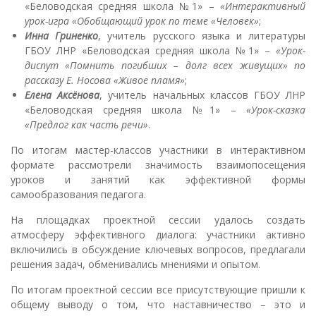
«Беловодская средняя школа №1» –
«Интерактивный
урок-игра «Обобщающий урок по теме «Человек»
;
Инна Гриненко
, учитель русского языка и литературы
ГБОУ ЛНР «Беловодская средняя школа №1» –
«Урок-
диспут «Помнить погибших – долг всех живущих» по
рассказу Е. Носова «Живое пламя»
;
Елена Аксёнова
, учитель начальных классов ГБОУ ЛНР
«Беловодская средняя школа №1» –
«Урок-сказка
«Предлог как часть речи»
.
По итогам мастер-классов участники в интерактивном
формате рассмотрели значимость взаимопосещения
уроков и занятий как эффективной формы
самообразования педагога.
На площадках проектной сессии удалось создать
атмосферу эффективного диалога: участники активно
включились в обсуждение ключевых вопросов, предлагали
решения задач, обменивались мнениями и опытом.
По итогам проектной сессии все присутствующие пришли к
общему выводу о том, что наставничество – это и